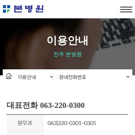
탑메뉴 바로가기
본문 바로가기
이용안내
전주 본병원
이용안내
원내전화번호
대표전화 063-220-0300
원무과
063)220-0301~0305