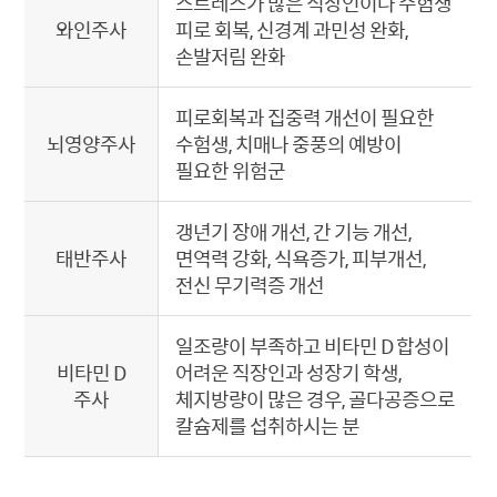
스트레스가 많은 직장인이나 수험생
와인주사
피로 회복, 신경계 과민성 완화,
손발저림 완화
피로회복과 집중력 개선이 필요한
뇌영양주사
수험생, 치매나 중풍의 예방이
필요한 위험군
갱년기 장애 개선, 간 기능 개선,
태반주사
면역력 강화, 식욕증가, 피부개선,
전신 무기력증 개선
일조량이 부족하고 비타민 D 합성이
비타민 D
어려운 직장인과 성장기 학생,
주사
체지방량이 많은 경우, 골다공증으로
칼슘제를 섭취하시는 분