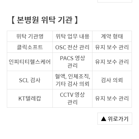
【 본병원 위탁 기관 】
위탁 기관명
위탁 업무 내용
계약 형태
클릭소프트
OSC 전산 관리
유지 보수 관리
PACS 영상
인피티티헬스케어
유지 보수 관리
관리
혈액, 인체조직,
SCL 검사
검사 의뢰
기타 검사 의뢰
CCTV 영상
KT텔레캅
유지 보수 관리
관리
▲ 위로가기