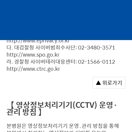
신청한다. 이 밖에 기타 개인정보침해의 신고 및
상담에 대하여는 아래의 기관에 문의한다.
가. 개인분쟁조정위원회: (국번없이)1336 [118]
http://www.1336.or.kr
나. 정보보호마크인증위원회: 02-580-0533~4
http://www.eprivacy.or.kr
다. 대검찰청 사이버범죄수사단: 02-3480-3571
http://www.spo.go.kr
라. 경찰청 사이버테러대응센터: 02-1566-0112
http://www.ctrc.go.kr
▲ 위로가기
【 영상정보처리기기(CCTV) 운영·
관리 방침 】
본병원은 영상정보처리기기 운영․관리 방침을 통해