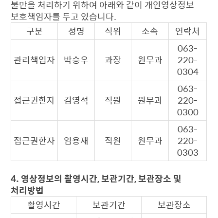
불만을 처리하기 위하여 아래와 같이 개인영상정보
보호책임자를 두고 있습니다.
구분
성명
직위
소속
연락처
063-
관리책임자
박승우
과장
원무과
220-
0304
063-
접근권한자
김영석
직원
원무과
220-
0300
063-
접근권한자
임용재
직원
원무과
220-
0303
4. 영상정보의 촬영시간, 보관기간, 보관장소 및
처리방법
촬영시간
보관기간
보관장소